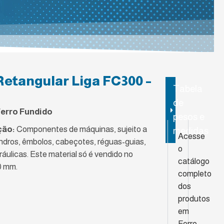
Retangular Liga FC300 –
Tabela
Catálogo
de
Ferro Fundido
pesos e
ção:
Componentes de máquinas, sujeito a
medidas
Acesse
indros, êmbolos, cabeçotes, réguas-guias,
o
ráulicas. Este material só é vendido no
catálogo
0 mm.
completo
dos
produtos
em
Ferro