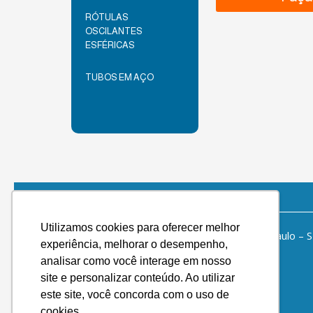
RÓTULAS
OSCILANTES
ESFÉRICAS
TUBOS EM AÇO
Contato
São Paulo
Utilizamos cookies para oferecer melhor
Estrada Turística do Jaraguá, 1236 – São Paulo – 
experiência, melhorar o desempenho,
Tel:
(11) 3909-4820
analisar como você interage em nosso
WhatsApp
E-mail
site e personalizar conteúdo. Ao utilizar
Piracicaba
este site, você concorda com o uso de
Av. São Paulo, 1955 – Piracicaba – SP
cookies.