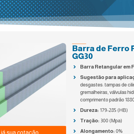
Barra de Ferro 
GG30
Barra Retangular em 
Sugestão para aplica
desgastes: tampas de cil
gremalheiras, válvulas hid
comprimento padrão 188
Dureza:
179-285 (HB)
Tração:
300 (Mpa)
Alongamento:
0%
já sua cotação